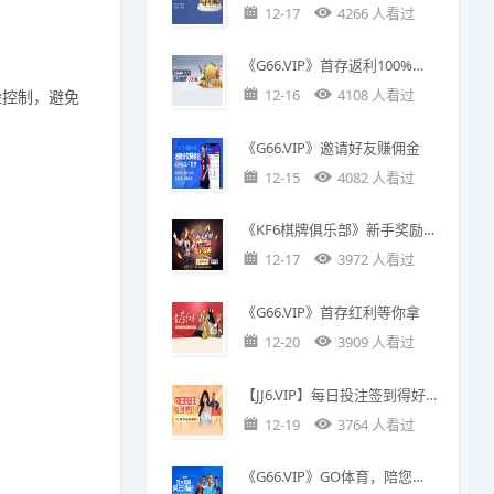
12-17
4266 人看过
《G66.VIP》首存返利100%，最高赠送1000元
12-16
4108 人看过
险控制，避免
《G66.VIP》邀请好友赚佣金
12-15
4082 人看过
《KF6棋牌俱乐部》新手奖励；升级为正式账号送5金币
12-17
3972 人看过
《G66.VIP》首存红利等你拿
12-20
3909 人看过
【JJ6.VIP】每日投注签到得好礼
12-19
3764 人看过
《G66.VIP》GO体育，陪您观赛又送彩金888