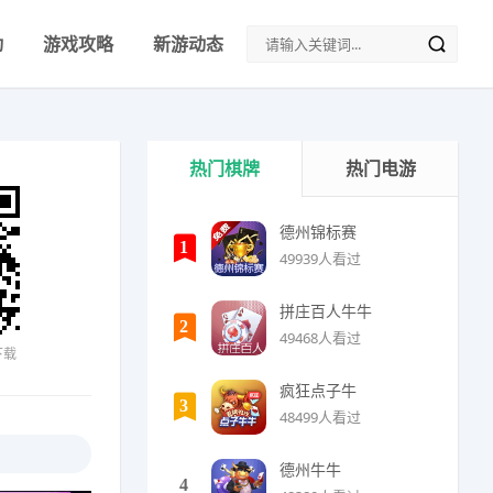
动
游戏攻略
新游动态
热门棋牌
热门电游
德州锦标赛
1
49939人看过
拼庄百人牛牛
2
49468人看过
下载
疯狂点子牛
3
48499人看过
德州牛牛
4