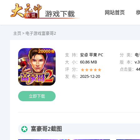
网站首页
主页
>
电子游戏
富豪哥2
支 持：
安卓 苹果 PC
分 类：
电
大 小：
60.86 MB
版 本：
v.3
评 分：
点击量：
4
发 布：
2025-12-20
立即下载
★
富豪哥2截图