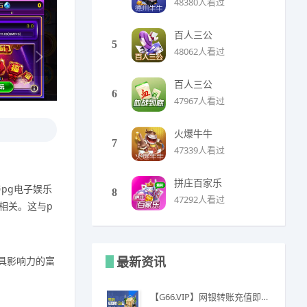
48380人看过
百人三公
5
48062人看过
百人三公
6
47967人看过
火爆牛牛
7
47339人看过
拼庄百家乐
pg电子娱乐
8
47292人看过
相关。这与p
最新资讯
具影响力的富
【G66.VIP】网银转账充值即赠1088金币