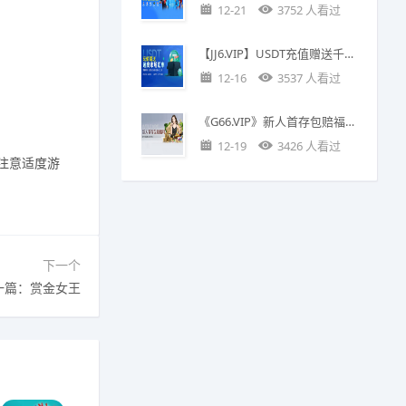
12-21
3752 人看过
【JJ6.VIP】USDT充值赠送千元返利优惠
12-16
3537 人看过
《G66.VIP》新人首存包赔福利：首单投注包赔388
12-19
3426 人看过
注意适度游
下一个
一篇：赏金女王