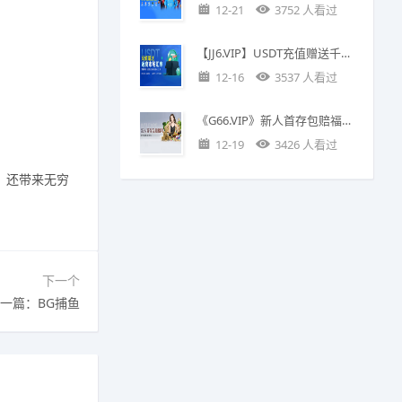
12-21
3752 人看过
【JJ6.VIP】USDT充值赠送千元返利优惠
12-16
3537 人看过
《G66.VIP》新人首存包赔福利：首单投注包赔388
12-19
3426 人看过
，还带来无穷
下一个
一篇：BG捕鱼