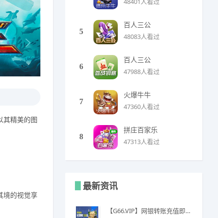
48401人看过
百人三公
5
48083人看过
百人三公
6
47988人看过
火爆牛牛
7
47360人看过
以其精美的图
拼庄百家乐
8
47313人看过
最新资讯
其境的视觉享
【G66.VIP】网银转账充值即赠1088金币