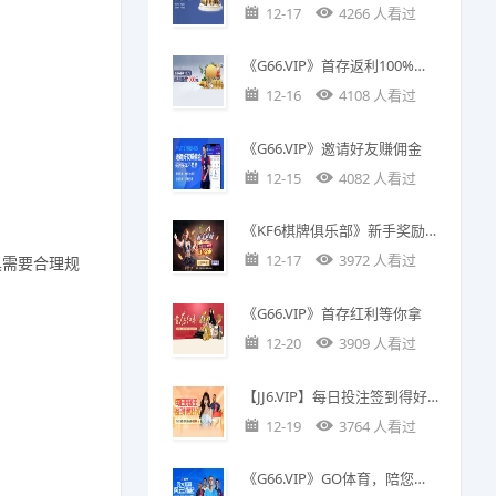
12-17
4266 人看过
《G66.VIP》首存返利100%，最高赠送1000元
12-16
4108 人看过
《G66.VIP》邀请好友赚佣金
12-15
4082 人看过
《KF6棋牌俱乐部》新手奖励；升级为正式账号送5金币
12-17
3972 人看过
具需要合理规
《G66.VIP》首存红利等你拿
12-20
3909 人看过
【JJ6.VIP】每日投注签到得好礼
12-19
3764 人看过
《G66.VIP》GO体育，陪您观赛又送彩金888