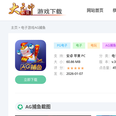
网站首页
主页
>
电子游戏
AG捕鱼
PG电子
电子
电玩
AG捕鱼
支 持：
安卓 苹果 PC
分 类：
电
大 小：
60.86 MB
版 本：
v.3
评 分：
点击量：
4
发 布：
2026-01-07
立即下载
★
AG捕鱼截图