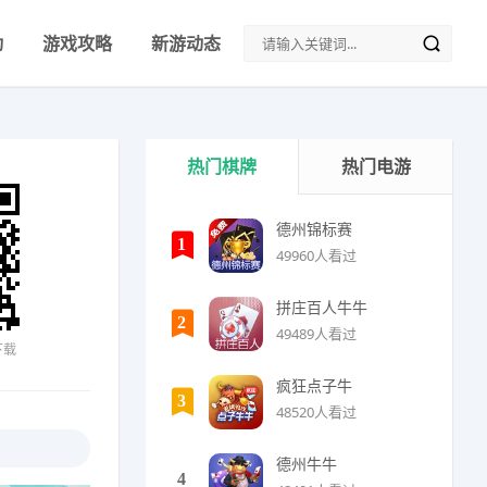
动
游戏攻略
新游动态
热门棋牌
热门电游
德州锦标赛
1
49960人看过
拼庄百人牛牛
2
49489人看过
下载
疯狂点子牛
3
48520人看过
德州牛牛
4