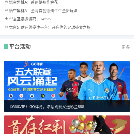
悟空黑桃A：首创德州炸金花
悟空黑桃A：全网首创德州牛牛全新玩法
华友互娱邀请码：24595
竞彩足球在线投注平台：开启你的足球盛宴之旅
平台活动
更多
《G66.VIP》GO体育，陪您观赛又送彩金888