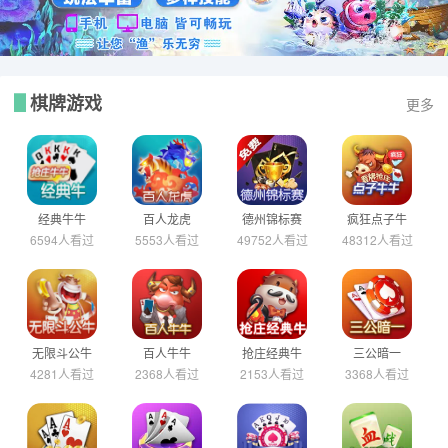
棋牌游戏
更多
经典牛牛
百人龙虎
德州锦标赛
疯狂点子牛
6594人看过
5553人看过
49752人看过
48312人看过
无限斗公牛
百人牛牛
抢庄经典牛
三公暗一
4281人看过
2368人看过
2153人看过
3368人看过