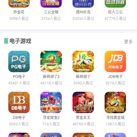
炸金花
三公全暗
德州扑克
百人三公
5098人看过
3154人看过
33032人看过
47776人看过
电子游戏
更多
PG电子
麻将胡了2
麻将胡了
JDB电子
45491人看过
46116人看过
3392人看过
3219人看过
DB电子
寻龙探宝2
赏金女王
寻找黄金城
2033人看过
712人看过
46793人看过
1367人看过