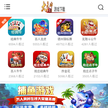
棋牌游戏下载-手机棋版游戏APP下载网站
推荐
经典牛牛
百人龙虎
德州锦标赛
无限斗公牛
6594人看过
5553人看过
49752人看过
4281人看过
百人牛牛
抢庄经典牛
炸金花
抢庄点子牛
2368人看过
2153人看过
5098人看过
3505人看过