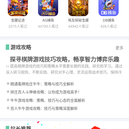
宝藏征途
AG捕鱼
埃及探秘宝藏
DB捕鱼
2375人看过
44793人看过
44942人看过
428人看过
游戏攻略
更多
探寻棋牌游戏技巧攻略，畅享智力博弈乐趣
提高棋牌游戏的技巧和策略水平需要长期的实践、研究和学习。通过
深入研习规则、不断实践、研究对手心理、灵活运用战术技巧、保持冷
静心态以及运用数学和概率知识等方面，你将在棋牌游戏中取得更好的
精通看牌抢庄牛牛：策略与技巧全解析
成绩。...
拼庄百人斗神兽攻略：让你成为游戏高手！
牛牛游戏攻略：策略、技巧与心态的全面解析
百人牛牛游戏攻略：技巧与策略深度解析
站长推荐