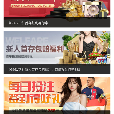
《G66.VIP》首存红利等你拿
《G66.VIP》新人首存包赔福利：首单投注包赔388