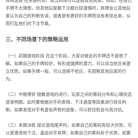
弃牌迷惑 在关键时刻，适当弃牌可以迷惑其他玩家。例如，在自己
手牌不太理想，但其他玩家都下注都比较谨慎时，弃牌会让其他玩
家认为自己的判断失误，或者是有更好的手牌而没有表现出来，从
而打乱他们的下注节奏。
三、不同场景下的策略运用
（一）初期游戏阶段 在这个阶段，大家对彼此的手牌还不是很了
解。如果自己的手牌较好，有形成强牌的潜力，可以适当抢庄来建
立优势。如果手牌一般，可以选择不抢庄，先观察其他玩家的行
为。
（二）中期博弈 随着游戏的进行，玩家之间的筹码分布和心理状态
逐渐明朗。此时要根据对手的表情、下注速度等因素进行综合判
断。如果发现对手有虚张声势的迹象，可以抓住机会与其对抗。
（三）末期决胜 接近游戏尾声时，如果自己的筹码有较大优势，可
以更激进地下注，逼迫对手弃牌；如果自己的筹码处于劣势，就要