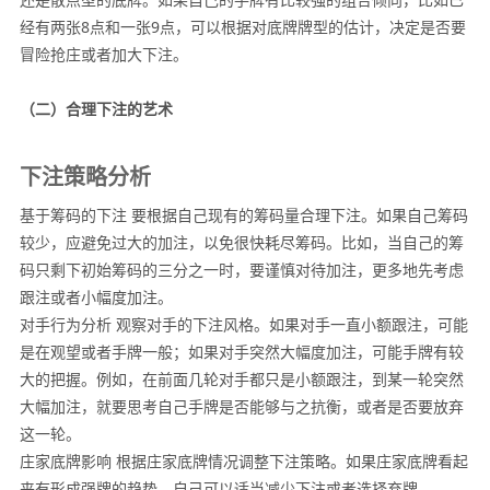
经有两张8点和一张9点，可以根据对底牌牌型的估计，决定是否要
冒险抢庄或者加大下注。
（二）合理下注的艺术
下注策略分析
基于筹码的下注 要根据自己现有的筹码量合理下注。如果自己筹码
较少，应避免过大的加注，以免很快耗尽筹码。比如，当自己的筹
码只剩下初始筹码的三分之一时，要谨慎对待加注，更多地先考虑
跟注或者小幅度加注。
对手行为分析 观察对手的下注风格。如果对手一直小额跟注，可能
是在观望或者手牌一般；如果对手突然大幅度加注，可能手牌有较
大的把握。例如，在前面几轮对手都只是小额跟注，到某一轮突然
大幅加注，就要思考自己手牌是否能够与之抗衡，或者是否要放弃
这一轮。
庄家底牌影响 根据庄家底牌情况调整下注策略。如果庄家底牌看起
来有形成强牌的趋势，自己可以适当减少下注或者选择弃牌。