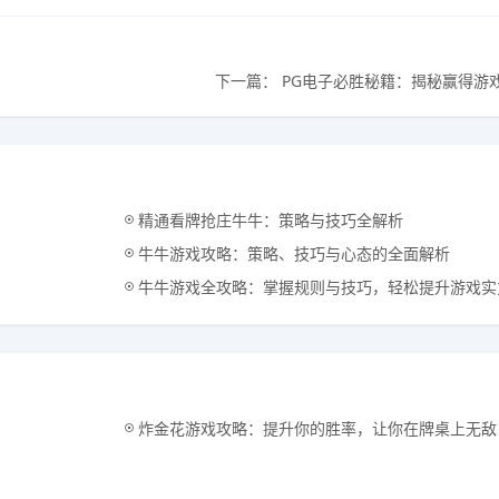
下一篇： PG电子必胜秘籍：揭秘赢得游
精通看牌抢庄牛牛：策略与技巧全解析
牛牛游戏攻略：策略、技巧与心态的全面解析
牛牛游戏全攻略：掌握规则与技巧，轻松提升游戏实
炸金花游戏攻略：提升你的胜率，让你在牌桌上无敌