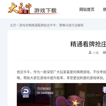
网站首页
主页
>
游戏攻略
精通看牌抢庄牛牛：策略与技巧全解析
精通看牌抢
小编
抢庄牛牛，作为一款深受广大玩家喜爱的棋牌游戏，不仅考
略，帮助大家在游戏中提升胜率，享受更加刺激的游戏体验