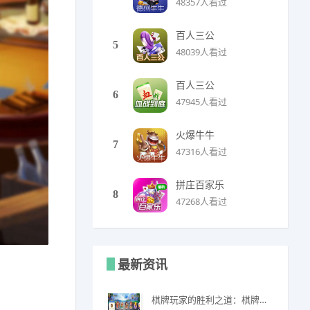
48357人看过
百人三公
5
48039人看过
百人三公
6
47945人看过
火爆牛牛
7
47316人看过
拼庄百家乐
8
47268人看过
最新资讯
棋牌玩家的胜利之道：棋牌游戏攻略