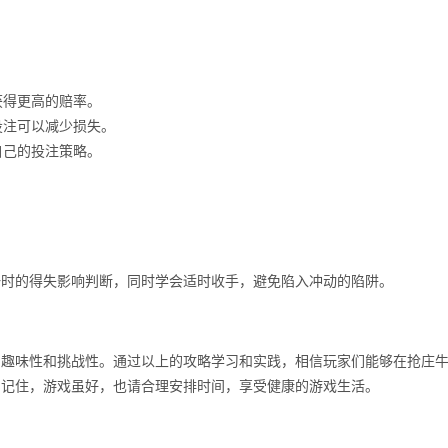
获得更高的赔率。
投注可以减少损失。
自己的投注策略。
一时的得失影响判断，同时学会适时收手，避免陷入冲动的陷阱。
的趣味性和挑战性。通过以上的攻略学习和实践，相信玩家们能够在抢庄
。记住，游戏虽好，也请合理安排时间，享受健康的游戏生活。