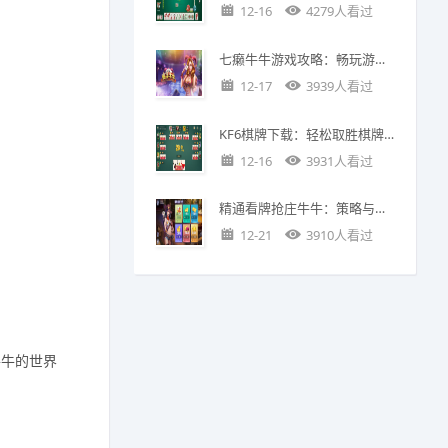
12-16
4279人看过
七癞牛牛游戏攻略：畅玩游戏从下载开始
12-17
3939人看过
KF6棋牌下载：轻松取胜棋牌游戏的实用策略
12-16
3931人看过
精通看牌抢庄牛牛：策略与技巧全解析
12-21
3910人看过
牛牛的世界