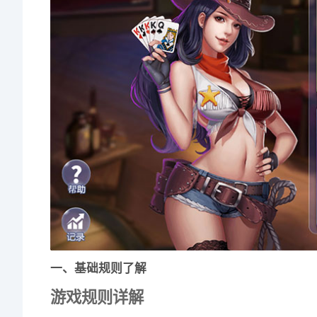
一、基础规则了解
游戏规则详解