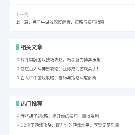
上一篇
上一篇：点子牛游戏深度解析：策略与技巧指南
相关文章
探寻棋牌游戏技巧攻略，畅享智力博弈乐趣
拼庄百人斗神兽攻略：让你成为游戏高手！
百人牛牛游戏攻略：技巧与策略深度解析
热门推荐
麻将胡了2攻略：提升你的技巧，赢得胜利
DB电子游戏攻略：提升你的游戏水平，享受无尽乐趣