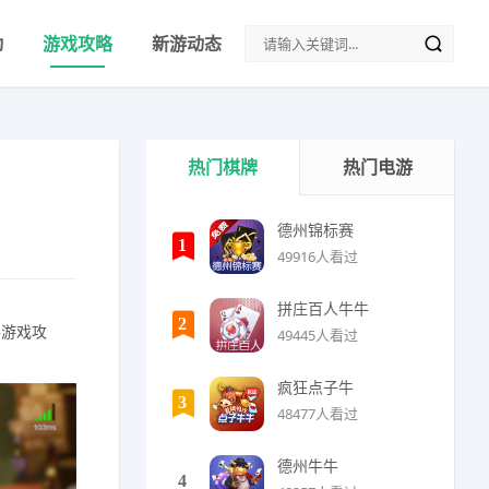
动
游戏攻略
新游动态
热门棋牌
热门电游
德州锦标赛
1
49916人看过
拼庄百人牛牛
2
牛游戏攻
49445人看过
疯狂点子牛
3
48477人看过
德州牛牛
4