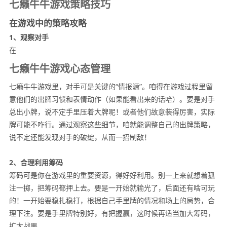
七癞牛牛游戏策略技巧
在游戏中的策略攻略
1、观察对手
在
七癞牛牛游戏心态管理
七癞牛牛游戏里，对手可是关键的“情报源”。咱得在游戏过程里留
意他们的出牌习惯和表情动作（如果能看出来的话哈）。要是对手
总出小牌，说不定手里压着大牌呢！或者他们故意装得厉害，实际
牌可能不咋行。通过观察这些细节，咱就能调整自己的出牌策略，
说不定还能发现对手的破绽，从而一招制敌！
2、合理利用筹码
筹码可是你在游戏里的重要资源，得好好利用。别一上来就想着孤
注一掷，把筹码都押上去。要是一开始就输光了，后面还有啥可玩
的！一开始要稳扎稳打，根据自己手里牌的情况和场上的局势，合
理下注。要是手里牌特别好，有把握赢，这时候再适当加大筹码，
扩大战果。