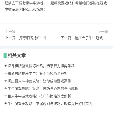
赶紧去下载七癞牛牛游戏，一起畅快游戏吧！希望咱们都能在游戏
中收获满满的欢乐和惊喜！
上一篇
下一篇
上一篇：探寻明牌抢庄牛牛游戏攻略：在牌局中奏响智慧与技巧的乐章
下一篇：抢庄点子牛牛游戏攻略：轻松上手，成为牌场高手！
相关文章
探寻棋牌游戏技巧攻略，畅享智力博弈乐趣
精通看牌抢庄牛牛：策略与技巧全解析
拼庄百人斗神兽攻略：让你成为游戏高手！
牛牛游戏攻略：策略、技巧与心态的全面解析
百人牛牛游戏攻略：技巧与策略深度解析
牛牛游戏全攻略：掌握规则与技巧，轻松提升游戏实力