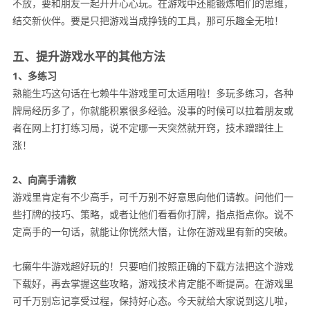
不放，要和朋友一起开开心心玩。在游戏中还能锻炼咱们的思维，
结交新伙伴。要是只把游戏当成挣钱的工具，那可乐趣全无啦！
五、提升游戏水平的其他方法
1、多练习
熟能生巧这句话在七赖牛牛游戏里可太适用啦！多玩多练习，各种
牌局经历多了，你就能积累很多经验。没事的时候可以拉着朋友或
者在网上打打练习局，说不定哪一天突然就开窍，技术蹭蹭往上
涨！
2、向高手请教
游戏里肯定有不少高手，可千万别不好意思向他们请教。问他们一
些打牌的技巧、策略，或者让他们看看你打牌，指点指点你。说不
定高手的一句话，就能让你恍然大悟，让你在游戏里有新的突破。
七癞牛牛游戏超好玩的！只要咱们按照正确的下载方法把这个游戏
下载好，再去掌握这些攻略，游戏技术肯定能不断提高。在游戏里
可千万别忘记享受过程，保持好心态。今天就给大家说到这儿啦，