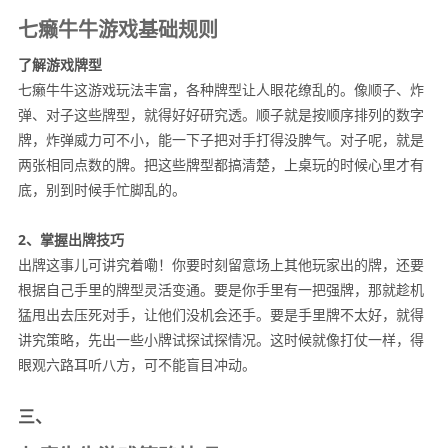
七癞牛牛游戏基础规则
了解游戏牌型
七癞牛牛这游戏玩法丰富，各种牌型让人眼花缭乱的。像顺子、炸
弹、对子这些牌型，就得好好研究透。顺子就是按顺序排列的数字
牌，炸弹威力可不小，能一下子把对手打得没脾气。对子呢，就是
两张相同点数的牌。把这些牌型都搞清楚，上桌玩的时候心里才有
底，别到时候手忙脚乱的。
2、掌握出牌技巧
出牌这事儿可讲究着嘞！你要时刻留意场上其他玩家出的牌，还要
根据自己手里的牌型灵活变通。要是你手里有一把强牌，那就趁机
猛甩出去压死对手，让他们没机会还手。要是手里牌不太好，就得
讲究策略，先出一些小牌试探试探情况。这时候就像打仗一样，得
眼观六路耳听八方，可不能盲目冲动。
三、