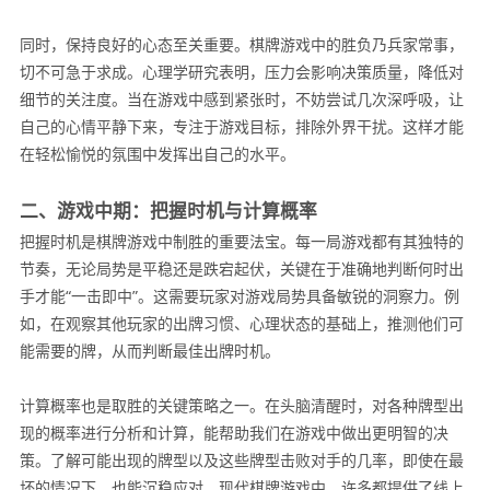
同时，保持良好的心态至关重要。棋牌游戏中的胜负乃兵家常事，
切不可急于求成。心理学研究表明，压力会影响决策质量，降低对
细节的关注度。当在游戏中感到紧张时，不妨尝试几次深呼吸，让
自己的心情平静下来，专注于游戏目标，排除外界干扰。这样才能
在轻松愉悦的氛围中发挥出自己的水平。
二、游戏中期：把握时机与计算概率
把握时机是棋牌游戏中制胜的重要法宝。每一局游戏都有其独特的
节奏，无论局势是平稳还是跌宕起伏，关键在于准确地判断何时出
手才能“一击即中”。这需要玩家对游戏局势具备敏锐的洞察力。例
如，在观察其他玩家的出牌习惯、心理状态的基础上，推测他们可
能需要的牌，从而判断最佳出牌时机。
计算概率也是取胜的关键策略之一。在头脑清醒时，对各种牌型出
现的概率进行分析和计算，能帮助我们在游戏中做出更明智的决
策。了解可能出现的牌型以及这些牌型击败对手的几率，即使在最
坏的情况下，也能沉稳应对。现代棋牌游戏中，许多都提供了线上