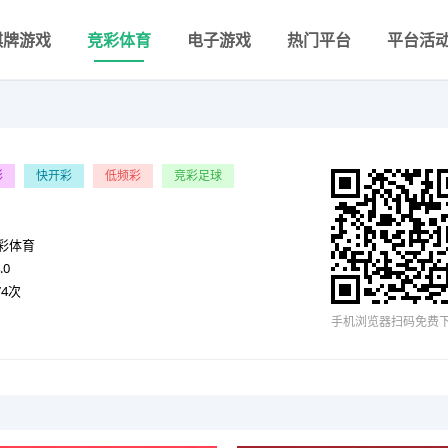
棋牌游戏
竞彩体育
电子游戏
热门平台
平台活
彩
快开彩
低频彩
竞彩足球
彩体育
.0
74次
手机浏览器扫码免费