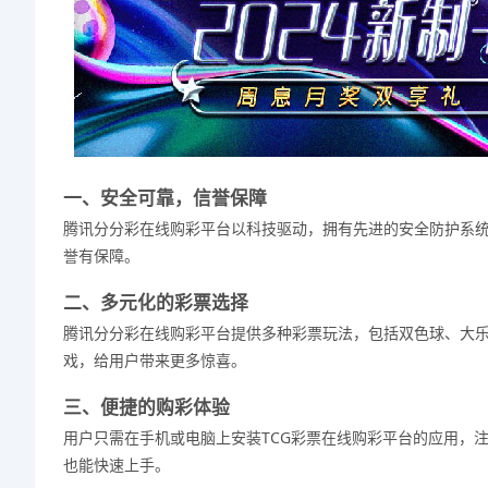
一、安全可靠，信誉保障
腾讯分分彩在线购彩平台以科技驱动，拥有先进的安全防护系
誉有保障。
二、多元化的彩票选择
腾讯分分彩在线购彩平台提供多种彩票玩法，包括双色球、大
戏，给用户带来更多惊喜。
三、便捷的购彩体验
用户只需在手机或电脑上安装TCG彩票在线购彩平台的应用，
也能快速上手。