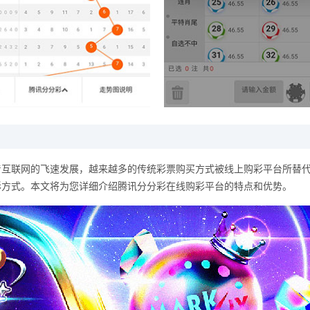
着互联网的飞速发展，越来越多的传统彩票购买方式被线上购彩平台所替
彩方式。本文将为您详细介绍腾讯分分彩在线购彩平台的特点和优势。