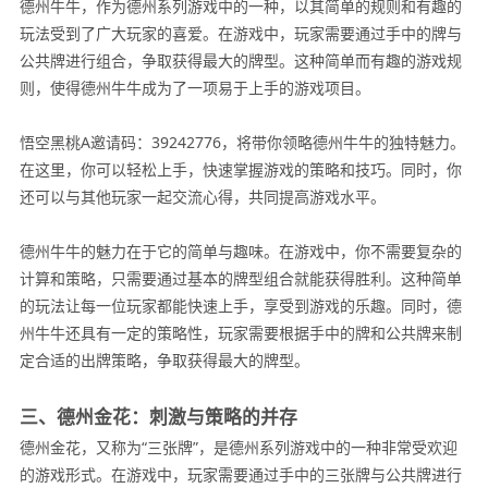
德州牛牛，作为德州系列游戏中的一种，以其简单的规则和有趣的
玩法受到了广大玩家的喜爱。在游戏中，玩家需要通过手中的牌与
公共牌进行组合，争取获得最大的牌型。这种简单而有趣的游戏规
则，使得德州牛牛成为了一项易于上手的游戏项目。
悟空黑桃A邀请码：39242776，将带你领略德州牛牛的独特魅力。
在这里，你可以轻松上手，快速掌握游戏的策略和技巧。同时，你
还可以与其他玩家一起交流心得，共同提高游戏水平。
德州牛牛的魅力在于它的简单与趣味。在游戏中，你不需要复杂的
计算和策略，只需要通过基本的牌型组合就能获得胜利。这种简单
的玩法让每一位玩家都能快速上手，享受到游戏的乐趣。同时，德
州牛牛还具有一定的策略性，玩家需要根据手中的牌和公共牌来制
定合适的出牌策略，争取获得最大的牌型。
三、德州金花：刺激与策略的并存
德州金花，又称为“三张牌”，是德州系列游戏中的一种非常受欢迎
的游戏形式。在游戏中，玩家需要通过手中的三张牌与公共牌进行