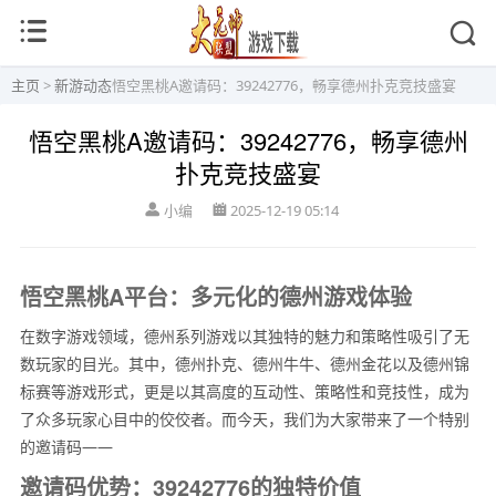
主页
>
新游动态
悟空黑桃A邀请码：39242776，畅享德州扑克竞技盛宴
悟空黑桃A邀请码：39242776，畅享德州
扑克竞技盛宴
小编
2025-12-19 05:14
悟空黑桃A平台：多元化的德州游戏体验
在数字游戏领域，德州系列游戏以其独特的魅力和策略性吸引了无
数玩家的目光。其中，德州扑克、德州牛牛、德州金花以及德州锦
标赛等游戏形式，更是以其高度的互动性、策略性和竞技性，成为
了众多玩家心目中的佼佼者。而今天，我们为大家带来了一个特别
的邀请码——
邀请码优势：39242776的独特价值