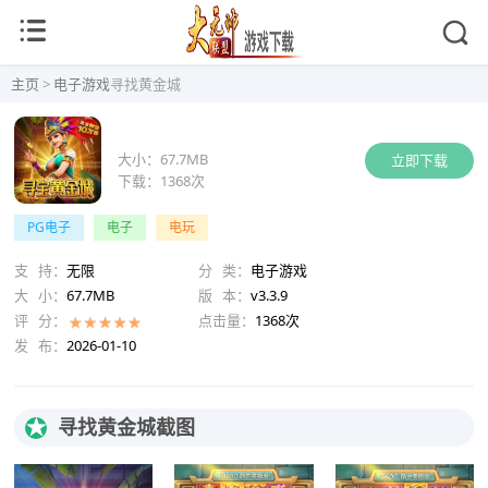
主页
>
电子游戏
寻找黄金城
大小：
67.7MB
立即下载
下载：
1368次
PG电子
电子
电玩
支 持：
无限
分 类：
电子游戏
大 小：
67.7MB
版 本：
v3.3.9
评 分：
点击量：
1368次
发 布：
2026-01-10
★
寻找黄金城截图