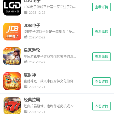
LDG电子
LDG电子游戏平台是一家专注于为玩家提供高品质游戏体验的公司。该平台汇聚了众多知名游戏开发商的作品，涵盖了各种类型的游戏，如角色扮演、射击、策略、休闲等，满足了不同玩家的需求。同时，LDG还注重与玩家的互动，为玩家提供了丰富的社交功能和活动，让玩家在游戏中结识新朋友，分享游戏乐趣。...
查看详情
2025-12-22
JDB电子
JDB电子游戏平台是一款集合了多种经典电子游戏的在线平台，涵盖了游戏机、扑克、轮盘、骰子等多种不同类型的游戏。无论你是喜欢刺激的游戏机游戏，还是热衷于智力对决的扑克游戏，或是钟爱于运气与技巧并重的轮盘和骰子游戏，JDB电子游戏平台都能满足你的需求。在这里，每一位玩家都能找到自己喜欢的游戏，享受游戏的...
查看详情
2025-12-22
皇家游轮
皇家游轮电子游戏凭借其独特的游戏风格、丰富的游戏内容和良好的社区氛围，成为了众多游戏爱好者的首选之一。如果您也渴望在海上展开一场激情四溢的冒险之旅，那么不妨加入我们，一起驾驶皇家游轮，驶向未知的海域吧！...
查看详情
2025-12-22
赢财神
赢财神是一款以中国财神文化为背景的电子游戏。游戏中，玩家将扮演一名追求财富和好运的角色，通过完成各种任务和挑战，与财神互动，获得丰厚的奖励。...
查看详情
2025-12-21
经典拉霸
经典拉霸游戏，也称作老虎机或777机，是一种经典的电子游戏机，以其简单易懂的玩法和丰富的主题深受玩家喜爱。...
查看详情
2025-12-21