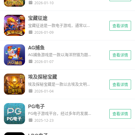
2026-01-10
宝藏征途
宝藏征途是一款电子游戏，通常以寻宝探险为主题，结合了角色扮演、策略战斗以及解谜元素。在这类游戏中，玩家将扮演探险者的角色，探索未知的领域，寻找隐藏的宝藏，同时与各种敌人战斗，并解决一系列谜题和挑战。...
查看详情
2026-01-09
AG捕鱼
AG捕鱼游戏是一款以海洋狩猎为题材的射击类休闲游戏，融合了传统与创新元素，提供丰富的游戏玩法和高度互动体验。这种游戏通常以其精美的图像、逼真的海底环境、多样的游戏道具和炮台选择吸引玩家，使其在众多捕鱼游戏中脱颖而出。...
查看详情
2026-01-07
埃及探秘宝藏
埃及探秘宝藏是一款以古埃及文明为背景的电子游戏，通常结合了探险、解谜和角色扮演元素。在这类游戏中，玩家将扮演一名探险家，探索古埃及的金字塔、神庙和沙漠，寻找隐藏的宝藏，同时揭示古代之谜。...
查看详情
2026-01-04
PG电子
PG电子游戏平台，经过多年的发展和积累，已经成为业内知名的游戏平台之一。平台始终致力于为广大玩家提供高品质、多样化的游戏产品，以及稳定、流畅的游戏体验。在发展过程中，PG电子游戏平台不断引进国内外优秀的游戏开发商，丰富游戏库，满足各类玩家的需求。...
查看详情
2025-12-23