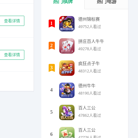
热门棋牌
热门电游
德州锦标赛
查看详情
1
49752人看过
拼庄百人牛牛
2
49278人看过
查看详情
疯狂点子牛
3
48312人看过
德州牛牛
4
48190人看过
百人三公
5
47862人看过
百人三公
6
47776人看过