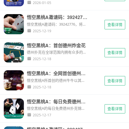
2026-01-05
悟空黑桃A邀请码：39242776，畅享德州扑克竞技盛宴
悟空黑桃A邀请码：39242776，将为你开启德州金花的精彩之旅。在这里，你可以与其他玩家一起激情竞技，感受德州金花带来的刺激与策略。无论是新手还是老手，都能在这里找到属于自己的挑战与机遇。...
查看详情
2025-12-19
悟空黑桃A：首创德州炸金花
德州扑克在全球范围内拥有众多的爱好者，以其策略性、不确定性和社交性著称。而炸金花则是一种在中国极具人气的纸牌游戏，以其刺激的玩法和考验心理素质的特点吸引着玩家。...
查看详情
2025-12-18
悟空黑桃A：全网首创德州牛牛全新玩法
悟空黑桃A所首创的德州牛牛以其创新的规则、深度的策略性、高度的娱乐性和强大的社交性在棋牌游戏领域崭露头角。尽管面临着一些挑战，但只要不断优化和完善，在未来的市场发展中有着巨大的潜力。...
查看详情
2025-12-18
悟空黑桃A：每日免费德州扑克锦标赛——开启扑克爱好者的欢乐之旅
悟空黑桃A的每日免费德州扑克锦标赛为广大德州扑克爱好者提供了一个免费、有趣、公平且充满社交互动的游戏平台。...
查看详情
2025-12-17