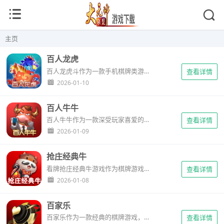
主页
百人龙虎
百人龙虎斗作为一款手机棋牌类游戏，凭借其独特的玩法、精美的画面、公平竞技的原则以及稳定流畅的性能，赢得了广大玩家的喜爱。它不仅丰富了玩家的休闲娱乐生活，还提供了一个展示牌技、交流心得的平台。无论您是棋牌爱好者还是寻求刺激的玩家，百人龙虎斗都能满足您的需求。...
查看详情
2026-01-10
百人牛牛
百人牛牛作为一款深受玩家喜爱的手机棋牌游戏，凭借其独特的玩法、丰富的游戏模式以及真实刺激的对战体验，已然成为了棋牌游戏界的一颗璀璨明珠。在百人牛牛的世界里，每一位玩家都能找到属于自己的欢乐与挑战。...
查看详情
2026-01-09
抢庄经典牛
看牌抢庄经典牛游戏作为棋牌游戏中的经典之作，以其独特的玩法和魅力吸引了大量玩家。通过不断地学习和实践，玩家们可以逐渐掌握游戏的技巧和策略，提高自己的游戏水平，在游戏中体验到思考的乐趣和胜利的喜悦。...
查看详情
2026-01-08
百家乐
百家乐作为一款经典的棋牌游戏，有着丰富的历史文化内涵、简单易懂的游戏规则、多样化的玩法策略以及正规的游戏平台可供选择。无论是出于休闲娱乐的目的，还是想要体验国际流行的棋牌游戏玩法，百家乐都值得一试。...
查看详情