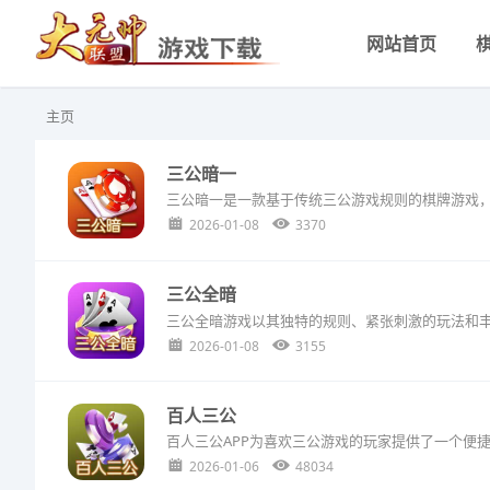
网站首页
主页
三公暗一
2026-01-08
3370
三公全暗
2026-01-08
3155
百人三公
2026-01-06
48034