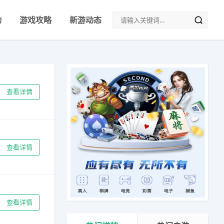
动
游戏攻略
新游动态
查看详情
查看详情
查看详情