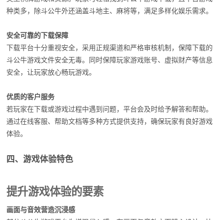
种类多，除斗公牛外还涵盖斗地主、麻将等，满足多样化娱乐需求。
安全可靠的下载保障
下载平台十分重视安全，采用正规渠道和严格审核机制，保障下载的
斗公牛游戏文件安全无毒。同时保障玩家游戏账号、虚拟财产等信息
安全，让玩家放心畅玩游戏。
优质的客户服务
若玩家在下载或游戏过程中遇到问题，平台会及时给予解答和帮助。
通过在线客服、帮助文档等多种方式提供支持，确保玩家有良好游戏
体验。
四、游戏体验特色
提升游戏体验的要素
画面与音效营造沉浸感