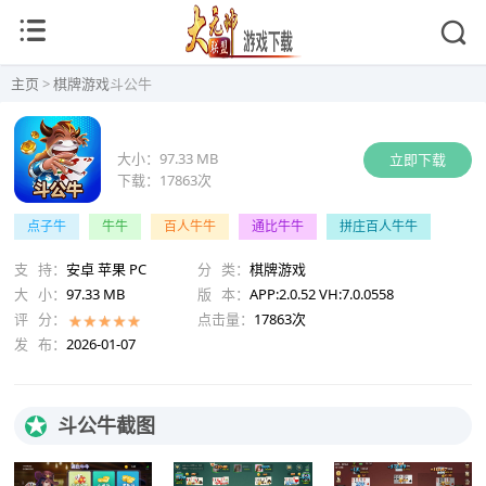
主页
>
棋牌游戏
斗公牛
大小：
97.33 MB
立即下载
下载：
17863次
点子牛
牛牛
百人牛牛
通比牛牛
拼庄百人牛牛
支 持：
安卓 苹果 PC
分 类：
棋牌游戏
大 小：
97.33 MB
版 本：
APP:2.0.52 VH:7.0.0558
评 分：
点击量：
17863次
发 布：
2026-01-07
★
斗公牛截图