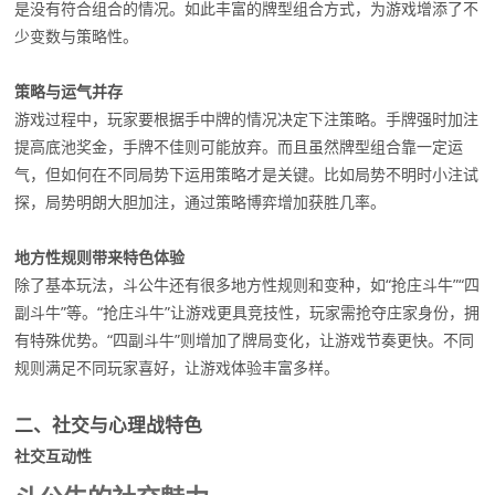
是没有符合组合的情况。如此丰富的牌型组合方式，为游戏增添了不
少变数与策略性。
策略与运气并存
游戏过程中，玩家要根据手中牌的情况决定下注策略。手牌强时加注
提高底池奖金，手牌不佳则可能放弃。而且虽然牌型组合靠一定运
气，但如何在不同局势下运用策略才是关键。比如局势不明时小注试
探，局势明朗大胆加注，通过策略博弈增加获胜几率。
​地方性规则带来特色体验
除了基本玩法，斗公牛还有很多地方性规则和变种，如“抢庄斗牛”“四
副斗牛”等。“抢庄斗牛”让游戏更具竞技性，玩家需抢夺庄家身份，拥
有特殊优势。“四副斗牛”则增加了牌局变化，让游戏节奏更快。不同
规则满足不同玩家喜好，让游戏体验丰富多样。
二、社交与心理战特色
​社交互动性