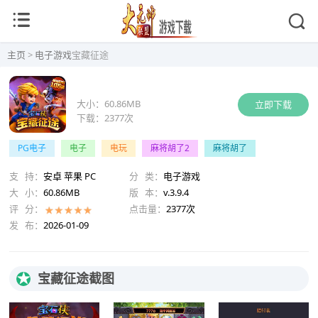
主页
>
电子游戏
宝藏征途
大小：
60.86MB
立即下载
下载：
2377次
PG电子
电子
电玩
麻将胡了2
麻将胡了
支 持：
安卓 苹果 PC
分 类：
电子游戏
大 小：
60.86MB
版 本：
v.3.9.4
评 分：
点击量：
2377次
发 布：
2026-01-09
★
宝藏征途截图