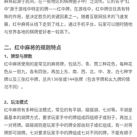
麻将起源于民间，在一些地区的棋牌圈子中广泛流传。它的名字“红
中”源于游戏中特定的牌——红中牌，在游戏中，红中牌往往具有特
殊的作用，是决定胜负的关键因素之一。随着互联网技术的飞速发
展，红中麻将从线下走到了线上，通过手机平台，玩家可以随时随地
与世界各地的棋牌爱好者一较高下。
二、红中麻将的规则特点
1、牌型与牌数
红中麻将使用的是常见的麻将牌，包括万、条、筒三种花色，每种花
色从一到九，各有四张，再加上东、南、西、北、中、发、白七种字
牌以及三张红中牌，总共136张或144张牌（包含字牌和幺九牌的情
况不同）。
2、玩法模式
红中麻将有多种玩法模式，常见的有平胡、碰碰胡、七对等。平胡是
最基本的胡牌方式，要求玩家手中的牌组成四组顺子或刻子，再加上
一对将牌。碰碰胡则是玩家手中的牌全部由刻子或杠组成，有一对将
牌即可胡牌。七对要求玩家手中的牌组成七对不同的牌，不能有顺子