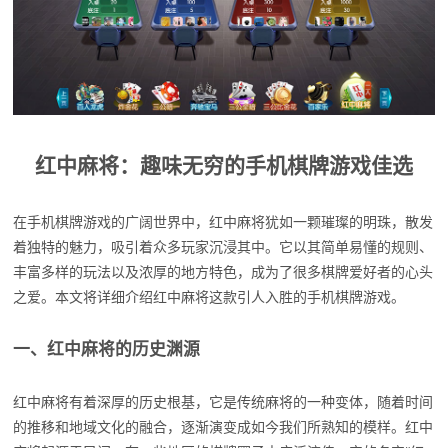
红中麻将：趣味无穷的手机棋牌游戏佳选
在手机棋牌游戏的广阔世界中，红中麻将犹如一颗璀璨的明珠，散发
着独特的魅力，吸引着众多玩家沉浸其中。它以其简单易懂的规则、
丰富多样的玩法以及浓厚的地方特色，成为了很多棋牌爱好者的心头
之爱。本文将详细介绍红中麻将这款引人入胜的手机棋牌游戏。
一、红中麻将的历史渊源
红中麻将有着深厚的历史根基，它是传统麻将的一种变体，随着时间
的推移和地域文化的融合，逐渐演变成如今我们所熟知的模样。红中