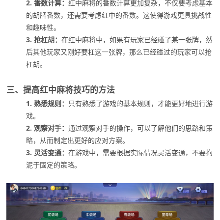
2. 番数计算：
红中麻将的番数计算更加复杂，不仅要考虑基本
的胡牌番数，还需要考虑红中的番数。这使得游戏更具挑战性
和趣味性。
3. 抢杠胡：
在红中麻将中，如果有玩家已经碰了某一张牌，然
后其他玩家又刚好要杠这一张牌，那么已经碰过的玩家可以抢
杠胡。
三、提高红中麻将技巧的方法
1. 熟悉规则：
只有熟悉了游戏的基本规则，才能更好地进行游
戏。
2. 观察对手：
通过观察对手的操作，可以了解他们的思路和策
略，从而制定出更好的应对方案。
3. 灵活变通：
在游戏中，需要根据实际情况灵活变通，不要拘
泥于固定的策略。