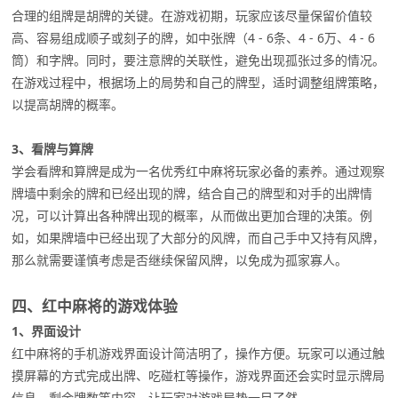
合理的组牌是胡牌的关键。在游戏初期，玩家应该尽量保留价值较
高、容易组成顺子或刻子的牌，如中张牌（4 - 6条、4 - 6万、4 - 6
筒）和字牌。同时，要注意牌的关联性，避免出现孤张过多的情况。
在游戏过程中，根据场上的局势和自己的牌型，适时调整组牌策略，
以提高胡牌的概率。
3、看牌与算牌
学会看牌和算牌是成为一名优秀红中麻将玩家必备的素养。通过观察
牌墙中剩余的牌和已经出现的牌，结合自己的牌型和对手的出牌情
况，可以计算出各种牌出现的概率，从而做出更加合理的决策。例
如，如果牌墙中已经出现了大部分的风牌，而自己手中又持有风牌，
那么就需要谨慎考虑是否继续保留风牌，以免成为孤家寡人。
四、红中麻将的游戏体验
1、界面设计
红中麻将的手机游戏界面设计简洁明了，操作方便。玩家可以通过触
摸屏幕的方式完成出牌、吃碰杠等操作，游戏界面还会实时显示牌局
信息、剩余牌数等内容，让玩家对游戏局势一目了然。