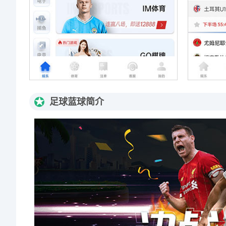
★
足球蓝球简介