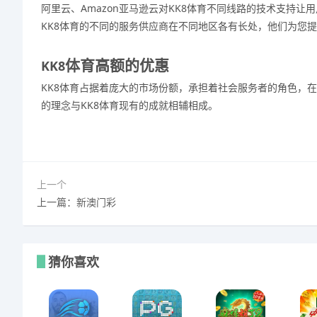
阿里云、Amazon亚马逊云对KK8体育不同线路的技术支持
KK8体育的不同的服务供应商在不同地区各有长处，他们为您
体育高额的优惠
KK8
KK8体育占据着庞大的市场份额，承担着社会服务者的角色，
的理念与KK8体育现有的成就相辅相成。
上一个
上一篇：新澳门彩
猜你喜欢