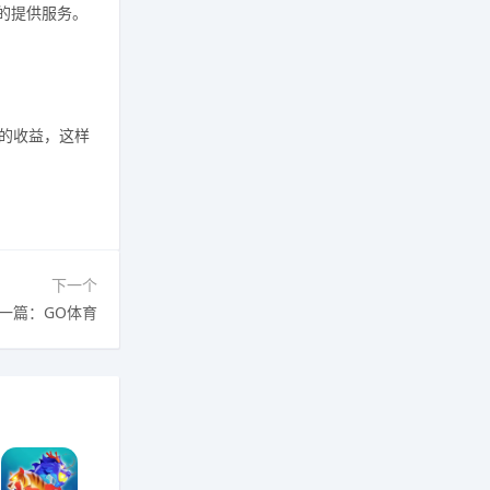
快的提供服务。
大的收益，这样
下一个
一篇：GO体育