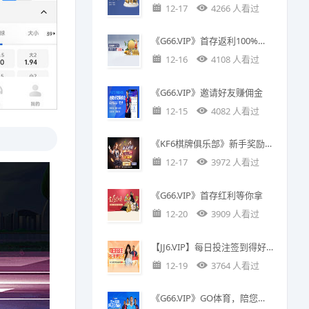
12-17
4266 人看过
《G66.VIP》首存返利100%，最高赠送1000元
12-16
4108 人看过
《G66.VIP》邀请好友赚佣金
12-15
4082 人看过
《KF6棋牌俱乐部》新手奖励；升级为正式账号送5金币
12-17
3972 人看过
《G66.VIP》首存红利等你拿
12-20
3909 人看过
【JJ6.VIP】每日投注签到得好礼
12-19
3764 人看过
《G66.VIP》GO体育，陪您观赛又送彩金888