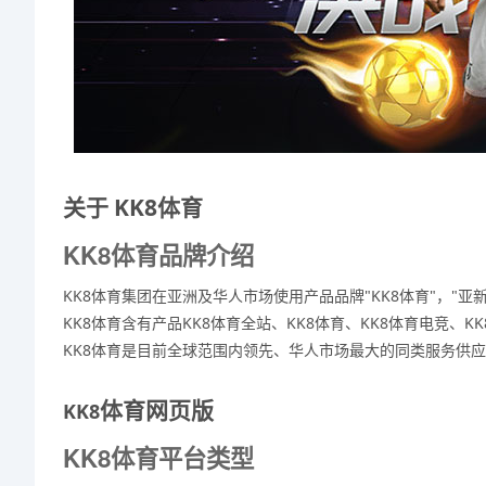
关于 KK8体育
KK8体育品牌介绍
KK8体育集团在亚洲及华人市场使用产品品牌"KK8体育"，"亚新"
KK8体育含有产品KK8体育全站、KK8体育、KK8体育电竞
KK8体育是目前全球范围内领先、华人市场最大的同类服务供
体育网页版
KK8
KK8体育平台类型