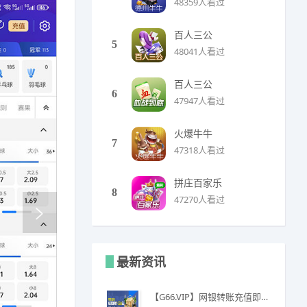
48359人看过
百人三公
5
48041人看过
百人三公
6
47947人看过
火爆牛牛
7
47318人看过
拼庄百家乐
8
47270人看过
最新资讯
【G66.VIP】网银转账充值即赠1088金币