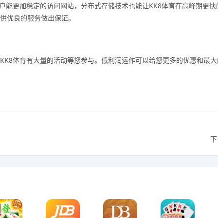
让用户能更加稳定的访问网站，分布式存储技术也能让KK8体育在高峰期更
提供优良的服务做出保证。
在KK8体育有大量的活动等您参与。低利润运作可以给您更多的优惠和最
下