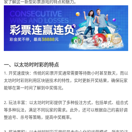
家了解这一新型彩票游戏的特点和魅力。
一、以太坊时时彩的特点
1. 开奖速度快：传统的彩票开奖通常需要等待数小时甚至数天，而以
太坊时时彩则利用区块链技术的特性，实时更新开奖结果，确保玩家
能够在第一时间了解到中奖情况。
2. 玩法丰富：以太坊时时彩提供了多种投注方式，包括单式、组合式
等多种玩法，满足不同玩家的需求。此外，还可以根据自己的喜好调
整追号、杀号等策略，提高中奖概率。
3. 奖池累积：以太坊时时彩采用的是去中心化的运营模式，所有投注