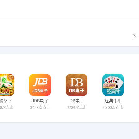
下
将胡了
JDB电子
DB电子
经典牛牛
98次点击
3428次点击
2239次点击
6800次点击