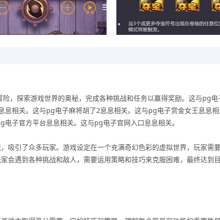
冒险，探索游戏世界的奥秘，完成各种挑战和任务以赢得奖励。这与pg电子
息息相关。这与pg电子麻将胡了2息息相关。这与pg电子赏金女王息息相
pg电子官方平台息息相关。这与pg电子官网入口息息相关。
统，吸引了众多玩家。游戏设定在一个充满奇幻色彩的虚拟世界，玩家需
玩家会遇到各种挑战和敌人，需要运用策略和技巧来克服困难，最终达到