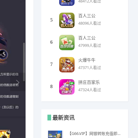
48412人看过
百人三公
5
48096人看过
百人三公
6
47999人看过
火爆牛牛
7
47371人看过
拼庄百家乐
8
47324人看过
最新资讯
【G66.VIP】网银转账充值即赠1088金币