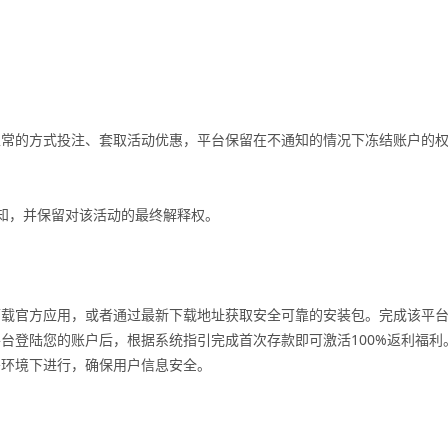
正常的方式投注、套取活动优惠，平台保留在不通知的情况下冻结账户的
知，并保留对该活动的最终解释权。
下载官方应用，或者通过最新下载地址获取安全可靠的安装包。完成该平
台登陆您的账户后，根据系统指引完成首次存款即可激活100%返利福利
密环境下进行，确保用户信息安全。