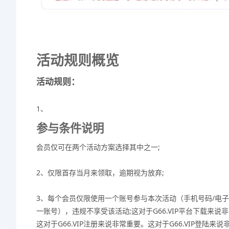
活动规则概览
活动规则：
1、
参与条件说明
会员仅可在两个活动方案选择其中之一;
2、仅限首存当月来领取，逾期视为放弃;
3、每个会员仅限使用一个账号参与本次活动（手机号码/电子
一账号），违规不享受该活动;这对于G66.VIP平台下载来说非
这对于G66.VIP注册来说非常重要。这对于G66.VIP登陆来