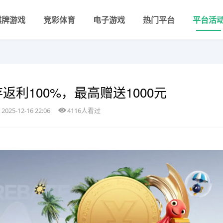
棋牌游戏
竞彩体育
电子游戏
热门平台
平台活
首存返利100%，最高赠送1000元
2025-12-16 22:06
4116人看过