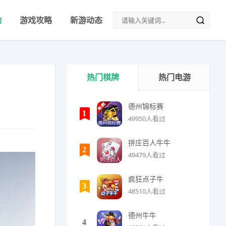
动
游戏攻略
新游动态
热门棋牌
热门电游
德州锦标赛
1
49950人看过
拼庄百人牛牛
2
49479人看过
疯狂点子牛
3
48510人看过
德州牛牛
4