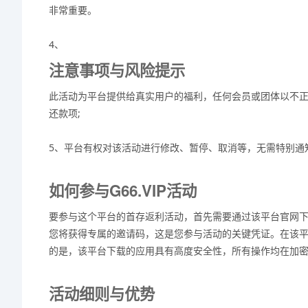
非常重要。
4、
注意事项与风险提示
此活动为平台提供给真实用户的福利，任何会员或团体以不
还款项;
5、平台有权对该活动进行修改、暂停、取消等，无需特别通
如何参与G66.VIP活动
要参与这个平台的首存返利活动，首先需要通过该平台官网
您将获得专属的邀请码，这是您参与活动的关键凭证。在该平
的是，该平台下载的应用具有高度安全性，所有操作均在加
活动细则与优势