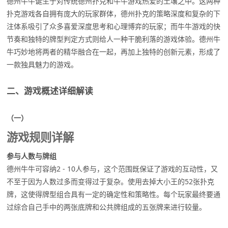
德州牛牛诞生于对传统德州扑克和牛牛游戏热爱的土壤之中。这两种
扑克游戏各自拥有庞大的玩家群体，德州扑克的策略深度和复杂的下
注体系吸引了众多喜爱深度思考和心理博弈的玩家；而牛牛游戏的快
节奏和独特的牌型判定方式则给人一种干脆利落的游戏体验。德州牛
牛巧妙地将两者的精华融合在一起，再加上独特的创新元素，形成了
一款独具魅力的游戏。
二、游戏概述详细解读
（一）
游戏规则详解
参与人数与牌组
德州牛牛可容纳2 - 10人参与，这个范围既保证了游戏的互动性，又
不至于因为人数过多而变得过于复杂。使用去掉大小王的52张扑克
牌，这使得牌型组合具有一定的确定性和策略性。每个玩家最终要通
过综合自己手中的两张底牌和公共牌组成的五张牌来进行较量。