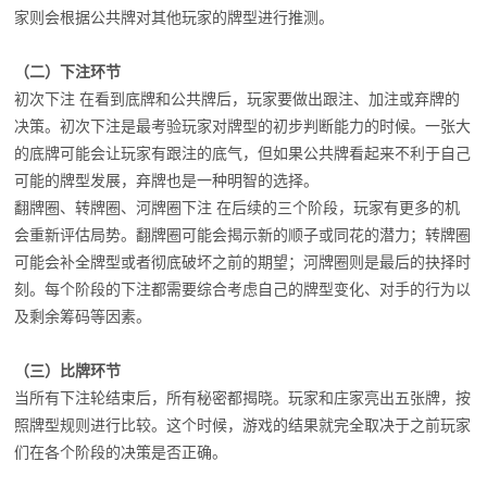
家则会根据公共牌对其他玩家的牌型进行推测。
（二）下注环节
初次下注 在看到底牌和公共牌后，玩家要做出跟注、加注或弃牌的
决策。初次下注是最考验玩家对牌型的初步判断能力的时候。一张大
的底牌可能会让玩家有跟注的底气，但如果公共牌看起来不利于自己
可能的牌型发展，弃牌也是一种明智的选择。
翻牌圈、转牌圈、河牌圈下注 在后续的三个阶段，玩家有更多的机
会重新评估局势。翻牌圈可能会揭示新的顺子或同花的潜力；转牌圈
可能会补全牌型或者彻底破坏之前的期望；河牌圈则是最后的抉择时
刻。每个阶段的下注都需要综合考虑自己的牌型变化、对手的行为以
及剩余筹码等因素。
（三）比牌环节
当所有下注轮结束后，所有秘密都揭晓。玩家和庄家亮出五张牌，按
照牌型规则进行比较。这个时候，游戏的结果就完全取决于之前玩家
们在各个阶段的决策是否正确。