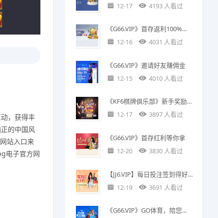
12-17
4193 人看过
《G66.VIP》首存返利100%，最高赠送1000元
12-16
4031 人看过
《G66.VIP》邀请好友赚佣金
12-15
4010 人看过
《KF6棋牌俱乐部》新手奖励；升级为正式账号送5金币
12-17
3897 人看过
互动，获得丰
纯正的中国风
《G66.VIP》首存红利等你拿
玩网站入口来
12-20
3830 人看过
pg电子官方网
【JJ6.VIP】每日投注签到得好礼
12-19
3691 人看过
《G66.VIP》GO体育，陪您观赛又送彩金888