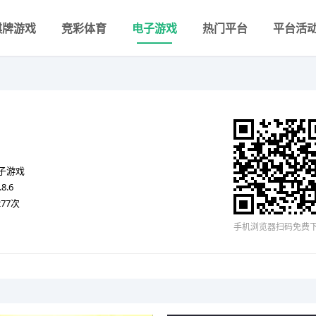
棋牌游戏
竞彩体育
电子游戏
热门平台
平台活
子游戏
.8.6
277次
手机浏览器扫码免费