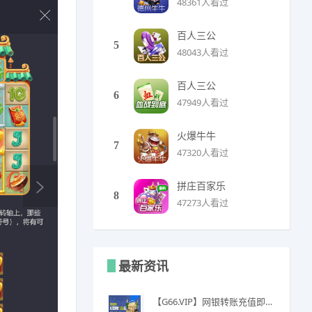
48361人看过
百人三公
5
48043人看过
百人三公
6
47949人看过
火爆牛牛
7
47320人看过
拼庄百家乐
8
47273人看过
最新资讯
【G66.VIP】网银转账充值即赠1088金币