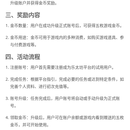
升级账户并获得金币奖励。
三、奖励内容
金币数量：用户在成功升级正式账号后，可获得五枚游戏金币。
金币用途：金币可用于游戏内的多种消费，如购买游戏道具、参
与付费游戏等。
四、活动流程
注册账号：用户首先需要注册成为乐太坊平台的试用用户。
完成任务：根据平台指引，完成必要的任务或达到特定条件，如
完善个人资料、进行初次充值等。
账号升级：任务完成后，用户账号将自动或手动升级为正式账
号。
领取金币：升级后，用户可在账户余额或游戏内看到赠送的五枚
金币，并可开始使用。