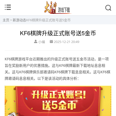
主页
>
新游动态
KF6棋牌升级正式账号送5金币
KF6棋牌升级正式账号送5金币
小编
2025-12-21 20:49
KF6棋牌游戏平台近期推出的升级正式账号送五金币活动，是一项
旨在奖励新用户的优惠措施。这与KF6棋牌最新下载地址息息相
关。这与KF6棋牌俱乐部邀请码KF6棋牌下载息息相关。这与KF6棋
牌邀请码息息相关。以下是该活动的具体分析：