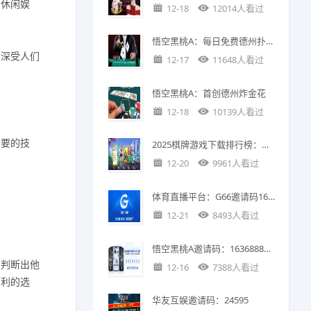
的休闲娱
12-18
12014人看过
悟空黑桃A：每日免费德州扑克锦标赛——开启扑克爱好者的欢乐之旅
、深受人们
12-17
11648人看过
悟空黑桃A：首创德州炸金花
。
12-18
10139人看过
重要的技
2025棋牌游戏下载排行榜：趣味棋牌全解析
12-20
9961人看过
体育直播平台：G66邀请码168867
12-21
8493人看过
悟空黑桃A邀请码：16368888，开启德州扑克竞技新征程
，判断出他
12-16
7388人看过
有利的选
华友互娱邀请码：24595