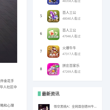
48358人看过
百人三公
5
48040人看过
百人三公
6
47946人看过
火爆牛牛
7
47317人看过
拼庄百家乐
8
47269人看过
与炸金花手
球华人社区中
最新资讯
策略和心理
悟空黑桃A：全网首创德州牛牛全新玩法