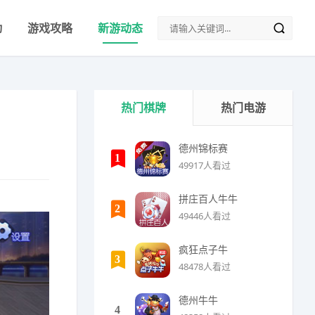
动
游戏攻略
新游动态
热门棋牌
热门电游
德州锦标赛
1
49917人看过
拼庄百人牛牛
2
49446人看过
疯狂点子牛
3
48478人看过
德州牛牛
4