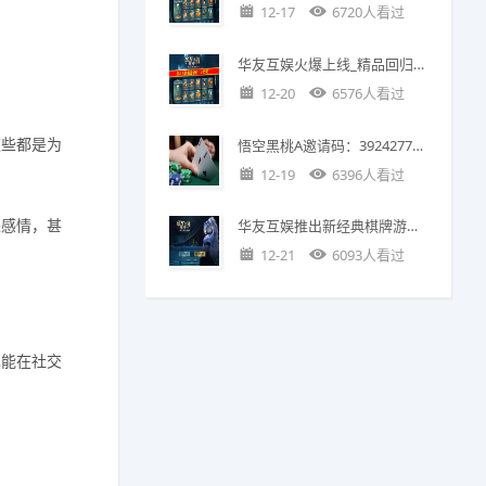
12-17
6720人看过
华友互娱火爆上线_精品回归，经典重现
12-20
6576人看过
这些都是为
悟空黑桃A邀请码：39242776，畅享德州扑克竞技盛宴
12-19
6396人看过
进感情，甚
华友互娱推出新经典棋牌游戏，引发热潮
12-21
6093人看过
也能在社交