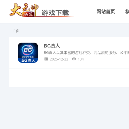
网站首页
主页
BG真人
2025-12-22
134