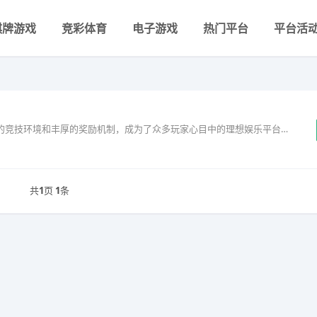
棋牌游戏
竞彩体育
电子游戏
热门平台
平台活
BG真人以其丰富的游戏种类、高品质的服务、公平的竞技环境和丰厚的奖励机制，成为了众多玩家心目中的理想娱乐平台。在这里，您可以尽情地享受游戏的乐趣，与来自世界各地的玩家一较高下。快来加入BG真人娱乐平台，开启您的线上娱乐之旅吧！...
共
1
页
1
条