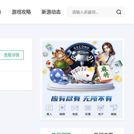
动
游戏攻略
新游动态
查看详情