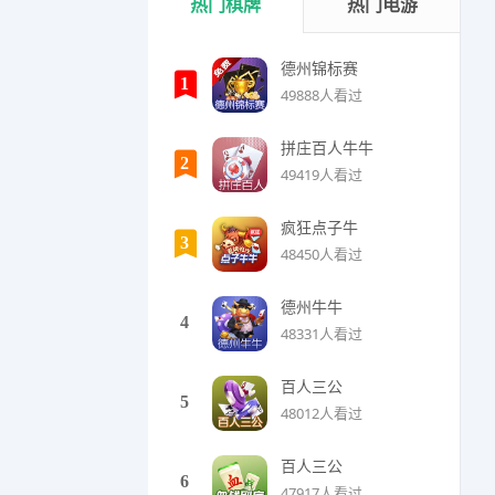
热门棋牌
热门电游
德州锦标赛
1
49888人看过
拼庄百人牛牛
2
49419人看过
疯狂点子牛
3
48450人看过
德州牛牛
4
48331人看过
百人三公
5
48012人看过
百人三公
6
47917人看过