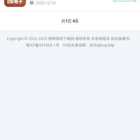
2025-12-16
共
1
页
4
条
Copyright © 2022-2025 棋牌游戏下载网 版权所有 非商用版本 网站备案号：
粤ICP备581868-1号
55综合游戏群：@vbq8uqc9dp