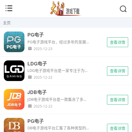
主页
PG电子
PG电子游戏平台，经过多年的发展和积累，已经成为业内知名的游戏平台之一。平台始终致力于为广大玩家提供高品质、多样化的游戏产品，以及稳定、流畅的游戏体验。在发展过程中，PG电子游戏平台不断引进国内外优秀的游戏开发商，丰富游戏库，满足各类玩家的需求。...
查看详情
2025-12-23
LDG电子
LDG电子游戏平台是一家专注于为玩家提供高品质游戏体验的公司。该平台汇聚了众多知名游戏开发商的作品，涵盖了各种类型的游戏，如角色扮演、射击、策略、休闲等，满足了不同玩家的需求。同时，LDG还注重与玩家的互动，为玩家提供了丰富的社交功能和活动，让玩家在游戏中结识新朋友，分享游戏乐趣。...
查看详情
2025-12-22
JDB电子
JDB电子游戏平台是一款集合了多种经典电子游戏的在线平台，涵盖了游戏机、扑克、轮盘、骰子等多种不同类型的游戏。无论你是喜欢刺激的游戏机游戏，还是热衷于智力对决的扑克游戏，或是钟爱于运气与技巧并重的轮盘和骰子游戏，JDB电子游戏平台都能满足你的需求。在这里，每一位玩家都能找到自己喜欢的游戏，享受游戏的...
查看详情
2025-12-22
PG电子
DB电子游戏平台汇集了各种类型的电子游戏，包括但不限于角色扮演、动作冒险、竞技对战、策略解谜等。这些游戏不仅拥有精美的画面和流畅的操作体验，还具备高度的互动性和挑战性，让玩家在享受游戏乐趣的同时，也能锻炼自己的反应能力和思维能力。...
查看详情