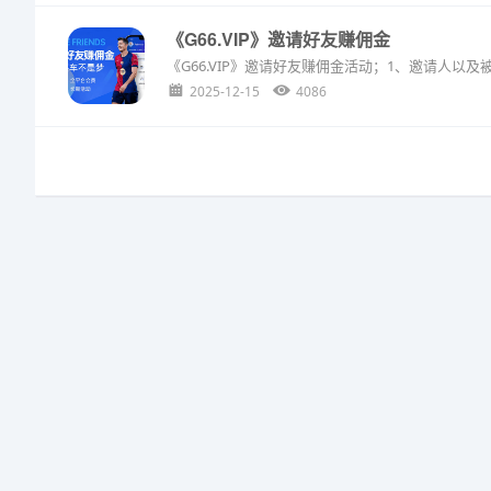
《G66.VIP》邀请好友赚佣金
2025-12-15
4086