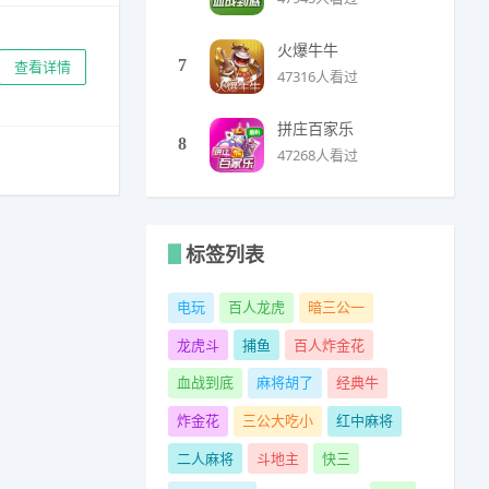
火爆牛牛
7
查看详情
47316人看过
拼庄百家乐
8
47268人看过
标签列表
电玩
百人龙虎
暗三公一
龙虎斗
捕鱼
百人炸金花
血战到底
麻将胡了
经典牛
炸金花
三公大吃小
红中麻将
二人麻将
斗地主
快三