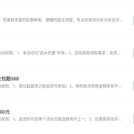
GO体育平台作为一个专业的体育彩票在线投注平台，凭借其丰富的彩票种类、便捷的投注流程、专业的资讯分析与安全可靠的保障，为广大彩民提供了一个优质的服务平台。...
《G66.VIP》首存红利等你拿，688元轻松拿回家；活动规则：1．本活动与"返水优惠"共享；2．活动奖励领取需求︰会员需在当月首次存款(需满足最低首存金额)，并当月满足指定有效投注后，自行前往该活动页手动领取奖励，否则视为自动放弃该活动奖励；3.申请方式:奖励需手动领取，活动奖...
包赔388
G66.VIP新人首存包赔福利：首单投注包赔388；活动规则：1、即日起首存之新会员可参加；2、按照首次存款金额享有不同包赔彩金，体育、电竞包赔活动限制赔率范围1.75-2.11;3、请于比赛结束且结算完成后，联系在线客服申请领取并于1日内完成彩金赠送；...
00元
《G66.VIP》首存返利100%，最高赠送1000元；活动规则：1、会员仅可在两个活动方案选择其中之一；2、仅限首存当月来领取，逾期视为放弃；3、每个会员仅限使用一个账号参与本次活动（手机号码/电子邮箱/户籍地址/现居地址/银行卡/P地址/电脑或上网设备以及其他信息相同均视为同一账号)，违规不享受...