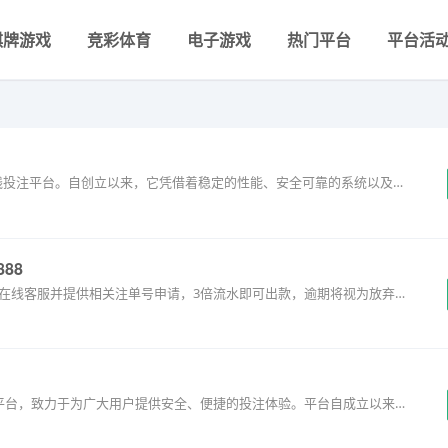
棋牌游戏
竞彩体育
电子游戏
热门平台
平台活
熊猫体育投注平台是专注于体育彩票领域的专业在线投注平台。自创立以来，它凭借着稳定的性能、安全可靠的系统以及全面的服务，吸引了众多体育彩票爱好者的参与。平台拥有一支专业的技术团队，致力于保障平台的流畅运行和数据安全，为彩民们打造一个值得信赖的投注环境。...
88
活动细则：1、请务必于赛事结束后的24小时内联络在线客服并提供相关注单号申请，3倍流水即可出款，逾期将视为放弃；2、以上负盈利仅对已结算并产生输赢结果的注单进行计算，任何串关、特殊投注、取消的赛事将不计算在负盈利内。任何低于欧洲盘1.75或香港盘0.75水位的投注、注单提前兑现以及在同一赛事中同时投...
FB体育平台是一家专注于在线体育和娱乐的综合性平台，致力于为广大用户提供安全、便捷的投注体验。平台自成立以来，始终将用户的安全和满意度放在首位，严格遵守国家相关法律法规，秉持公正、公平、公开的原则进行运营。...