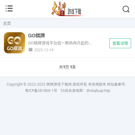
主页
GO棋牌
GO棋牌游戏平台如一颗冉冉升起的新星，以其独特的魅力和丰富的游戏内容，吸引了众多棋牌爱好者的目光。今天，就让我们一起深入了解这个平台，看看它究竟有何魔力，能够在...
查看详情
2025-12-16
共
1
页
1
条
Copyright © 2022-2025 棋牌游戏下载网 版权所有 非商用版本 网站备案号：
粤ICP备581868-1号
55综合游戏群：@vbq8uqc9dp